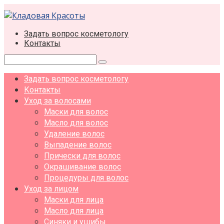
Перейти
к
контенту
Задать вопрос косметологу
Контакты
Поиск:
Задать вопрос косметологу
Контакты
Уход за волосами
Маски для волос
Масло для волос
Удаление волос
Выпадение волос
Прически для волос
Окрашивание волос
Процедуры для волос
Уход за лицом
Маски для лица
Масло для лица
Синяки и ушибы