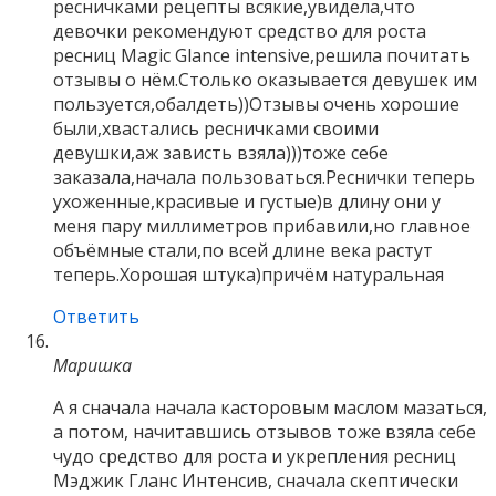
ресничками рецепты всякие,увидела,что
девочки рекомендуют средство для роста
ресниц Magic Glance intensive,решила почитать
отзывы о нём.Столько оказывается девушек им
пользуется,обалдеть))Отзывы очень хорошие
были,хвастались ресничками своими
девушки,аж зависть взяла)))тоже себе
заказала,начала пользоваться.Реснички теперь
ухоженные,красивые и густые)в длину они у
меня пару миллиметров прибавили,но главное
объёмные стали,по всей длине века растут
теперь.Хорошая штука)причём натуральная
Ответить
Маришка
А я сначала начала касторовым маслом мазаться,
а потом, начитавшись отзывов тоже взяла себе
чудо средство для роста и укрепления ресниц
Мэджик Гланс Интенсив, сначала скептически