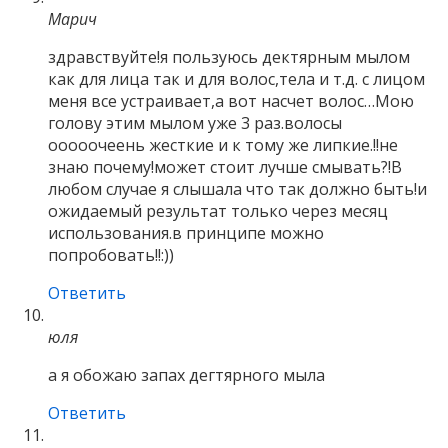
Марич
здравствуйте!я пользуюсь дектярным мылом
как для лица так и для волос,тела и т.д. с лицом
меня все устраивает,а вот насчет волос…Мою
голову этим мылом уже 3 раз.волосы
ооооочеень жесткие и к тому же липкие.!!не
знаю почему!может стоит лучше смывать?!В
любом случае я слышала что так должно быть!и
ожидаемый результат только через месяц
использования.в принципе можно
попробовать!!:))
Ответить
юля
а я обожаю запах дегтярного мыла
Ответить