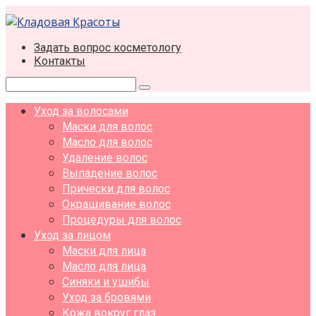
Перейти
к
контенту
Задать вопрос косметологу
Контакты
Поиск:
Уход за волосами
Маски для волос
Масло для волос
Удаление волос
Выпадение волос
Прически для волос
Окрашивание волос
Процедуры для волос
Уход за лицом
Маски для лица
Масло для лица
Синяки и ушибы
Уход за бровями
Кожа вокруг глаз